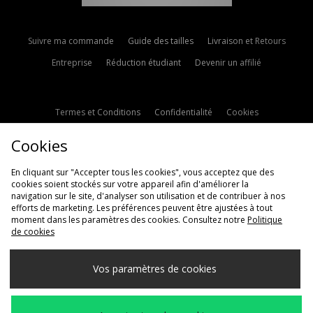
Suivre ma commande
Guide des tailles
Livraison et Retours
Entreprise
Réduction étudiant
Devenir un affilié
Termes et Conditions
Confidentialité
Cookies
Paramètres des cookies
Contactez-nous
Cookies
Politique d'avis en ligne
Modern Slavery Statement
En cliquant sur "Accepter tous les cookies", vous acceptez que des
cookies soient stockés sur votre appareil afin d'améliorer la
navigation sur le site, d'analyser son utilisation et de contribuer à nos
efforts de marketing. Les préférences peuvent être ajustées à tout
moment dans les paramètres des cookies. Consultez notre
Politique
de cookies
Livraison Vers
Vos paramètres de cookies
France
Nous acceptons les méthodes de paiement suivantes