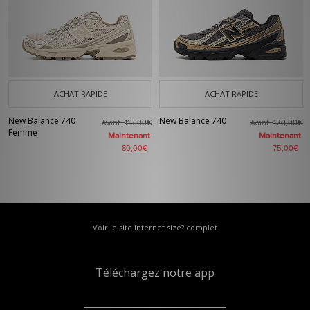
ACHAT RAPIDE
ACHAT RAPIDE
New Balance 740
New Balance 740
Avant
Avant
115,00€
120,00€
Femme
Maintenant
Maintenant
80,00€
75,00€
Voir le site internet size? complet
Téléchargez notre app