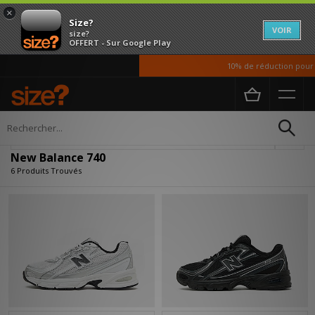
×
Size?
VOIR
size?
OFFERT - Sur Google Play
10% de réduction pour no
Accueil
New Balance 740
Affiner
New Balance 740
6 Produits Trouvés