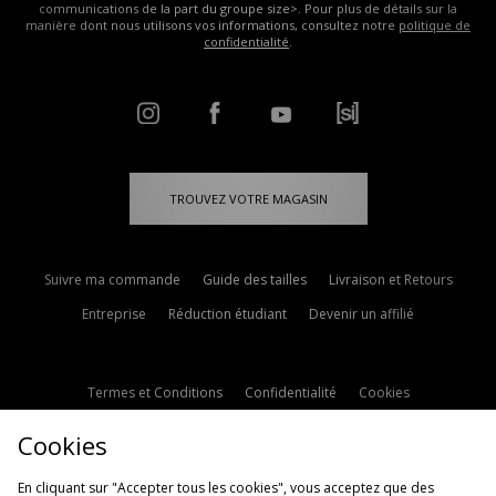
communications de la part du groupe size>. Pour plus de détails sur la
manière dont nous utilisons vos informations, consultez notre
politique de
confidentialité
.
TROUVEZ VOTRE MAGASIN
Suivre ma commande
Guide des tailles
Livraison et Retours
Entreprise
Réduction étudiant
Devenir un affilié
Termes et Conditions
Confidentialité
Cookies
Paramètres des cookies
Contactez-nous
Cookies
Politique d'avis en ligne
Modern Slavery Statement
En cliquant sur "Accepter tous les cookies", vous acceptez que des