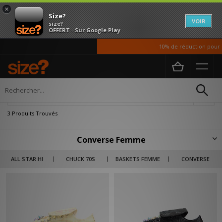
×
Size?
VOIR
size?
OFFERT - Sur Google Play
10% de réduction pour no
Accueil
Femme
Affiner
3 Produits Trouvés
Converse Femme
Avec cette collection Converse femme, vous retrouverez toutes les
ALL STAR HI
CHUCK 70S
BASKETS FEMME
CONVERSE
silhouettes les plus reconnaissables de la marque devenue
incountournable sur la scène streetwear. Avec, entre autres, des
modèles aussi iconiques que les All Star ou les Chuck Taylors 70's. Que ce
soit dans des version High ou Low, en noir ou en blanc, peu importe, elles
restent les chaussures en toile les plus prisées.