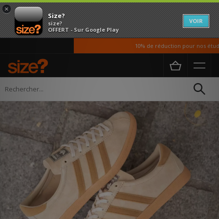
×
Size?
VOIR
size?
OFFERT - Sur Google Play
10% de réduction pour nos étudiants