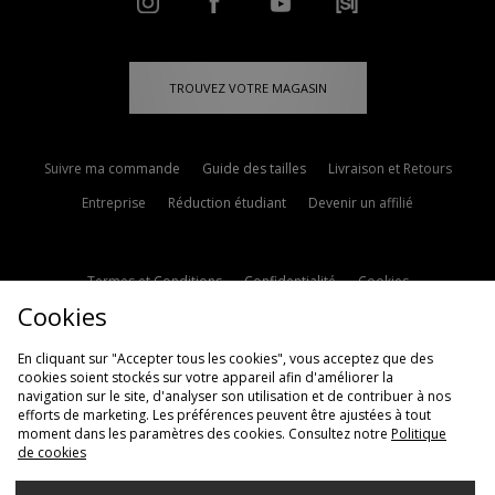
TROUVEZ VOTRE MAGASIN
Suivre ma commande
Guide des tailles
Livraison et Retours
Entreprise
Réduction étudiant
Devenir un affilié
Termes et Conditions
Confidentialité
Cookies
Cookies
Paramètres des cookies
Contactez-nous
Politique d'avis en ligne
Modern Slavery Statement
En cliquant sur "Accepter tous les cookies", vous acceptez que des
cookies soient stockés sur votre appareil afin d'améliorer la
navigation sur le site, d'analyser son utilisation et de contribuer à nos
efforts de marketing. Les préférences peuvent être ajustées à tout
moment dans les paramètres des cookies. Consultez notre
Politique
de cookies