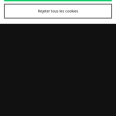
Rejeter tous les cookies
ACHAT RAPIDE
ACHAT RAPIDE
Nike Zoom Streak 3
Nike T-Shirt ACG Dri-
120,00€
60,00€
FIT Race Day
ACHAT RAPIDE
ACHAT RAPIDE