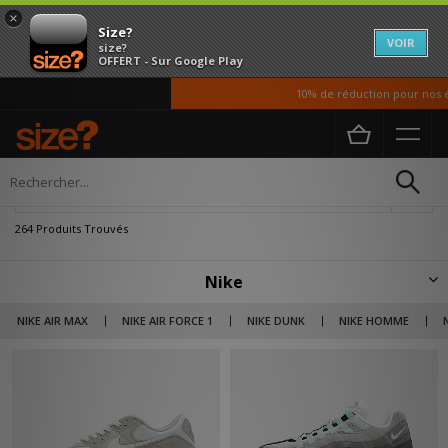
×
Size?
VOIR
size?
OFFERT - Sur Google Play
10% de réduction pour nos étudian
Accueil
Nike
Affiner
264 Produits Trouvés
Nike
Avec des humbles débuts en 1964 sous le nom de «Blue Ribbon Sports »,
NIKE AIR MAX
NIKE AIR FORCE 1
NIKE DUNK
NIKE HOMME
la célèbre marque au swoosh que nous connaissons aujourd’hui a été
fondé par Phil Knight et Bill Bowerman. Nike est reconnue dans le monde
entier pour son innovation constante, comme, par exemple, sa semelle
spécialement conçue pour la piste - grâce au gaufrier de sa femme. Elle
présente une collection de vêtements, chaussures et accessoires qui
attirent à la fois les athlètes et les amateurs de mode. Ensembles,
joggings, vestes et doudounes, tout y est.