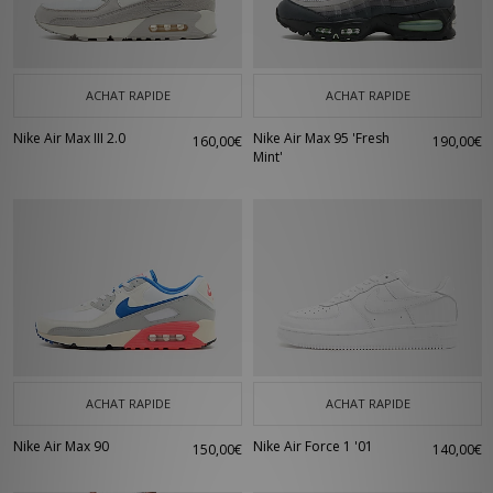
Nike, des baskets légendaires
Mais bien sûr, la marque américaine, c’est aussi et surtout des baskets
incontournables comme les Air Force 1, les Air Max, les Blazer et aussi les
Dunk qui sont de retour depuis quelques années maintenant. Toutes ces
ACHAT RAPIDE
ACHAT RAPIDE
paires sont disponibles dans différents coloris chez Size?.
Nike Air Max III 2.0
Nike Air Max 95 'Fresh
160,00€
190,00€
Mint'
ACHAT RAPIDE
ACHAT RAPIDE
Nike Air Max 90
Nike Air Force 1 '01
150,00€
140,00€