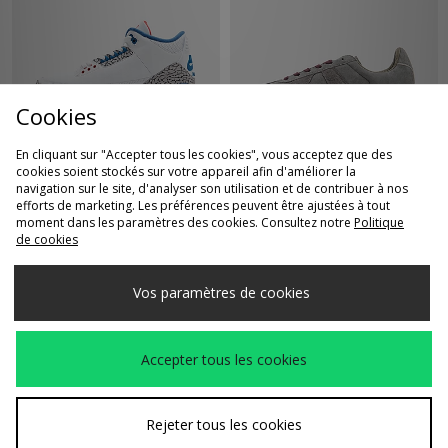
Cookies
En cliquant sur "Accepter tous les cookies", vous acceptez que des
ACHAT RAPIDE
ACHAT RAPIDE
cookies soient stockés sur votre appareil afin d'améliorer la
navigation sur le site, d'analyser son utilisation et de contribuer à nos
Jordan Air 3 Retro
adidas Originals BW
210,00€
150,00€
efforts de marketing. Les préférences peuvent être ajustées à tout
'True Blue'
Army
moment dans les paramètres des cookies. Consultez notre
Politique
de cookies
Vos paramètres de cookies
Accepter tous les cookies
Rejeter tous les cookies
ACHAT RAPIDE
ACHAT RAPIDE