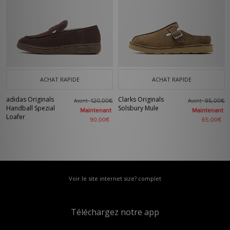
ACHAT RAPIDE
ACHAT RAPIDE
adidas Originals
Clarks Originals
Avant
Avant
120,00€
95,00€
Handball Spezial
Solsbury Mule
Maintenant
Maintenant
Loafer
90,00€
65,00€
Voir le site internet size? complet
Téléchargez notre app