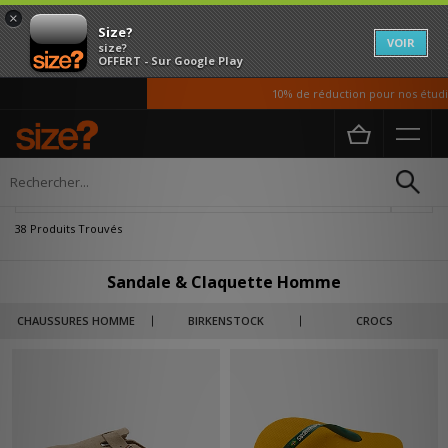
×
Size?
VOIR
size?
OFFERT - Sur Google Play
10% de réduction pour nos étudiants
Accueil
Homme
Chaussures
Affiner
38 Produits Trouvés
Sandale & Claquette Homme
CHAUSSURES HOMME
BIRKENSTOCK
CROCS