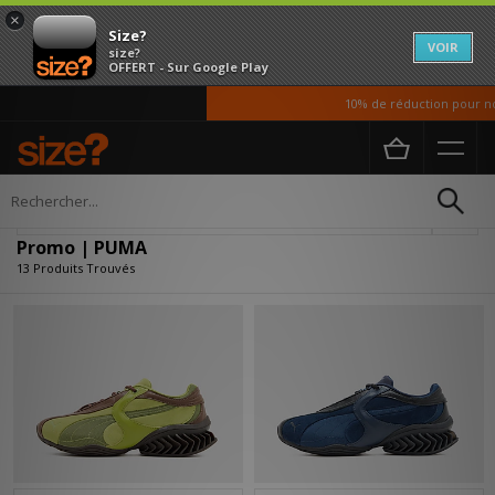
×
Size?
VOIR
size?
OFFERT - Sur Google Play
10% de réduction pour nos é
Accueil
Promo | PUMA
Affiner
Promo | PUMA
13 Produits Trouvés