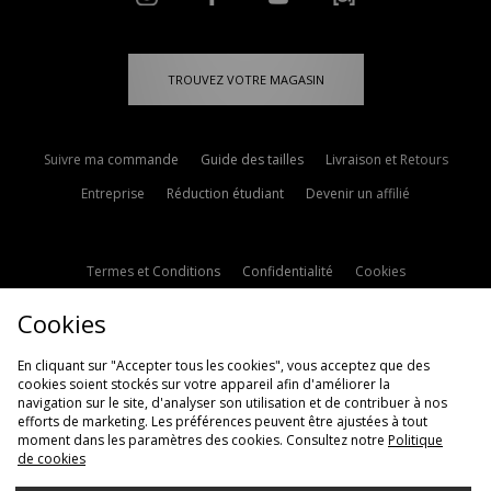
TROUVEZ VOTRE MAGASIN
Suivre ma commande
Guide des tailles
Livraison et Retours
Entreprise
Réduction étudiant
Devenir un affilié
Termes et Conditions
Confidentialité
Cookies
Paramètres des cookies
Contactez-nous
Cookies
Politique d'avis en ligne
Modern Slavery Statement
En cliquant sur "Accepter tous les cookies", vous acceptez que des
cookies soient stockés sur votre appareil afin d'améliorer la
navigation sur le site, d'analyser son utilisation et de contribuer à nos
efforts de marketing. Les préférences peuvent être ajustées à tout
moment dans les paramètres des cookies. Consultez notre
Politique
de cookies