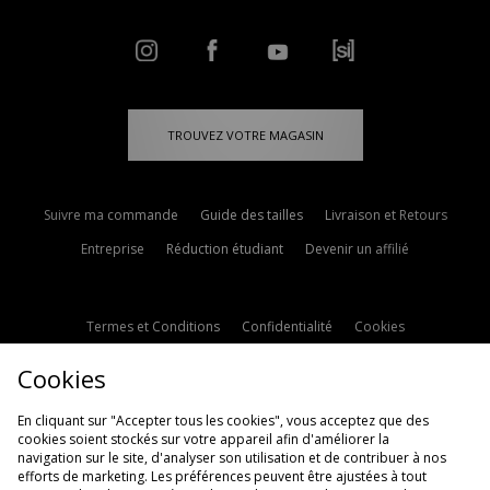
TROUVEZ VOTRE MAGASIN
Suivre ma commande
Guide des tailles
Livraison et Retours
Entreprise
Réduction étudiant
Devenir un affilié
Termes et Conditions
Confidentialité
Cookies
Paramètres des cookies
Contactez-nous
Cookies
Politique d'avis en ligne
Modern Slavery Statement
En cliquant sur "Accepter tous les cookies", vous acceptez que des
cookies soient stockés sur votre appareil afin d'améliorer la
navigation sur le site, d'analyser son utilisation et de contribuer à nos
efforts de marketing. Les préférences peuvent être ajustées à tout