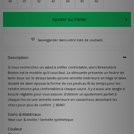
40
41
42
43
44
45
46
Ajouter Au Panier
Sauvegarder dans votre liste de souhaits
Description
Si vous recherchez un sabot à enfiler confortable, alors Birkenstock
Boston est le modèle qu'il vous faut. La silhouette présente un feutre de
laine doux sur le dessus tandis qu'une semelle intérieure en liège et latex
doublé de daim épouse la forme de vos pieds au fil du temps pour les
rendre encore plus confortables à chaque usure. Il y a aussi une sangle à
boucle réglable pour vous assurer d'obtenir un ajustement parfait à
chaque fois et une semelle extérieure en caoutchouc absorbant les
chocs pour plus de confort. | 60461
Soins & Matériaux
Haut cuir & textile / Semelle synthétique
Couleur