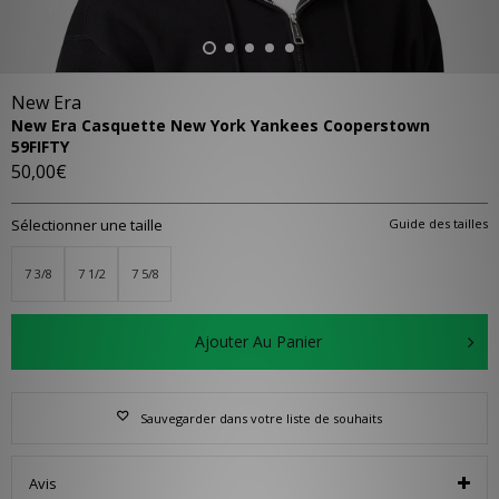
New Era
New Era Casquette New York Yankees Cooperstown
59FIFTY
50,00€
Sélectionner une taille
Guide des tailles
7 3/8
7 1/2
7 5/8
Ajouter Au Panier
Sauvegarder dans votre liste de souhaits
Avis