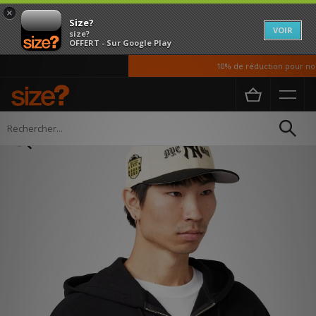
×
Size?
VOIR
size?
OFFERT - Sur Google Play
10% de réduction pour nos 
Accueil
Femme
Accessoires
Chapeaux