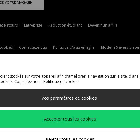
EZ VOTRE MAGASIN
 et Retours
Entreprise
Réduction étudiant
Devenir un affilié
cookies
Contactez-nous
Politique d'avis en ligne
Modern Slavery State
ent stockés sur votre appareil afin d'améliorer la navigation sur le site, d'anal
cookies. Consultez notre
Politique de cookies
ivraison Vers
Vos paramètres de cookies
méthodes de paiement suivantes
Accepter tous les cookies
t de l'entreprise
www.jdplc.com
Rejeter tous les cookies