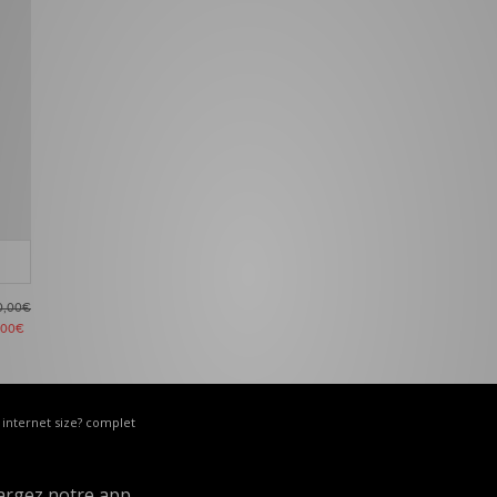
0,00€
,00€
e internet size? complet
argez notre app