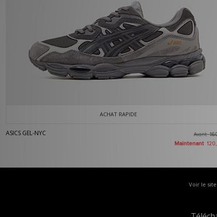
ACHAT RAPIDE
ASICS GEL-NYC
Avant
16
Maintenant
120
Voir le sit
Téléch