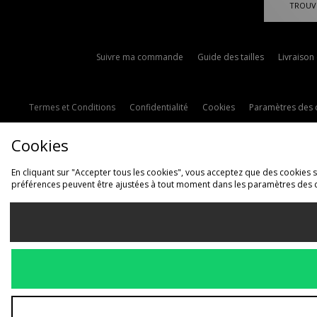
TROUV
Suivre ma commande
Guide des tailles
Livraison
Termes et Conditions
Confidentialité
Cookies
Paramètres des 
Cookies
En cliquant sur "Accepter tous les cookies", vous acceptez que des cookies soi
préférences peuvent être ajustées à tout moment dans les paramètres des 
L
France
Nous acceptons les 
Voir le site interne