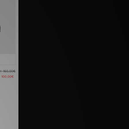
nt
160,00€
t
100,00€