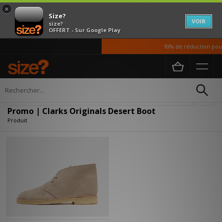
×
Size?
VOIR
size?
OFFERT - Sur Google Play
10% de réduction pour 
Accueil
Promo | Clarks Originals Desert Boot
Affiner
Promo | Clarks Originals Desert Boot
Produit