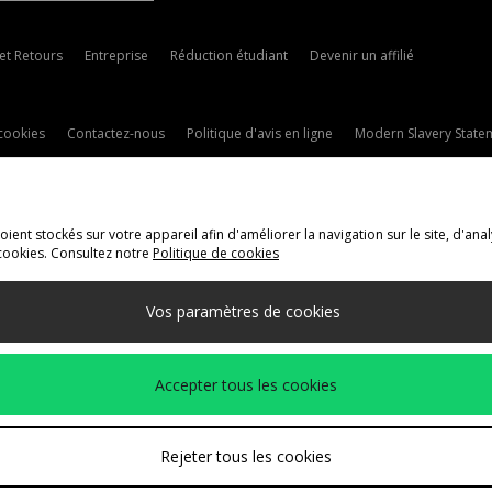
 et Retours
Entreprise
Réduction étudiant
Devenir un affilié
cookies
Contactez-nous
Politique d'avis en ligne
Modern Slavery State
ent stockés sur votre appareil afin d'améliorer la navigation sur le site, d'anal
cookies. Consultez notre
Politique de cookies
ivraison Vers
Vos paramètres de cookies
méthodes de paiement suivantes
Accepter tous les cookies
t de l'entreprise
www.jdplc.com
Rejeter tous les cookies
ts Fashion Plc, Tous droits réservés.