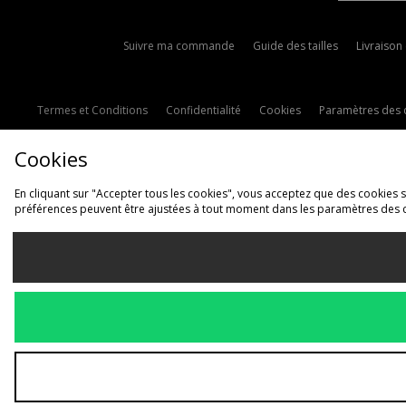
Suivre ma commande
Guide des tailles
Livraison
Termes et Conditions
Confidentialité
Cookies
Paramètres des 
Cookies
En cliquant sur "Accepter tous les cookies", vous acceptez que des cookies soi
préférences peuvent être ajustées à tout moment dans les paramètres des 
L
France
Nous acceptons les 
Voir le site interne
Copyright © 2026 JD Spor