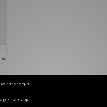
0,00€
,00€
e internet size? complet
argez notre app