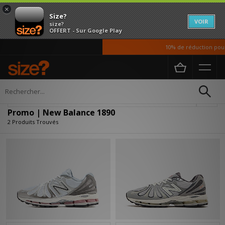
×
Size?
VOIR
size?
OFFERT - Sur Google Play
10% de réduction pour 
Accueil
Promo | New Balance 1890
Affiner
Promo | New Balance 1890
2 Produits Trouvés