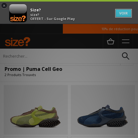
×
Size?
VOIR
size?
OFFERT - Sur Google Play
10% de réduction pour 
Accueil
Promo | Puma Cell Geo
Affiner
Promo | Puma Cell Geo
2 Produits Trouvés