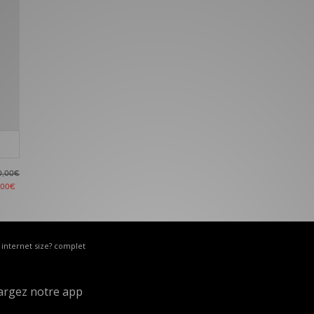
0,00€
,00€
e internet size? complet
argez notre app