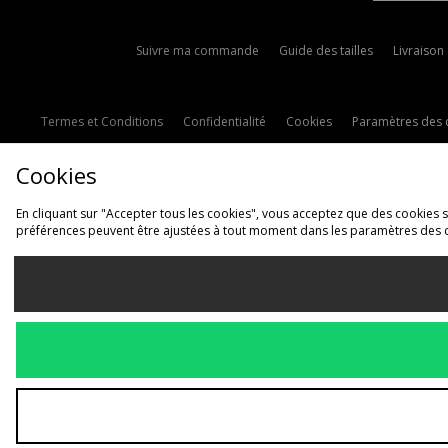
Suivre ma commande
Guide des tailles
Livraison
Termes et Conditions
Confidentialité
Cookies
Paramètres des 
Cookies
En cliquant sur "Accepter tous les cookies", vous acceptez que des cookies soi
préférences peuvent être ajustées à tout moment dans les paramètres des 
L
France
Nous acceptons les 
Voir le site interne
Copyright © 2026 JD Spor