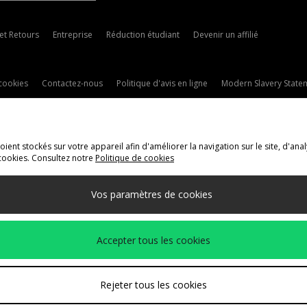
 et Retours
Entreprise
Réduction étudiant
Devenir un affilié
cookies
Contactez-nous
Politique d'avis en ligne
Modern Slavery State
ent stockés sur votre appareil afin d'améliorer la navigation sur le site, d'anal
cookies. Consultez notre
Politique de cookies
ivraison Vers
Vos paramètres de cookies
méthodes de paiement suivantes
Accepter tous les cookies
t de l'entreprise
www.jdplc.com
Rejeter tous les cookies
ts Fashion Plc, Tous droits réservés.