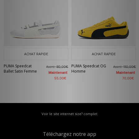
ACHAT RAPIDE
ACHAT RAPIDE
PUMA Speedcat
PUMA Speedcat OG
Avant
Avant
80,00€
110,00€
Ballet Satin Femme
Homme
Maintenant
Maintenant
55,00€
70,00€
Voir le site internet size? complet
Téléchargez notre app