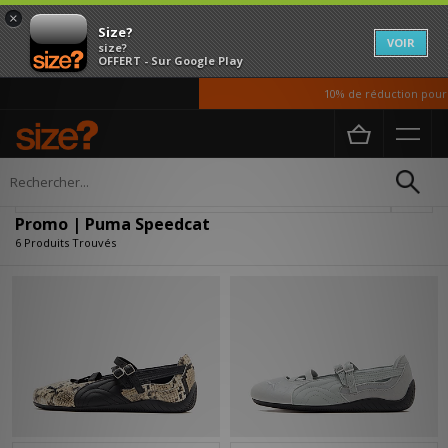
×
Size?
VOIR
size?
OFFERT - Sur Google Play
10% de réduction pour n
Accueil
Promo | Puma Speedcat
Affiner
Promo | Puma Speedcat
6 Produits Trouvés