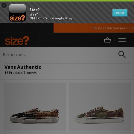
×
Size?
VOIR
size?
OFFERT - Sur Google Play
10% de réduction pour nos ét
Accueil
Vans Authentic
Affiner
Vans Authentic
16 Produits Trouvés