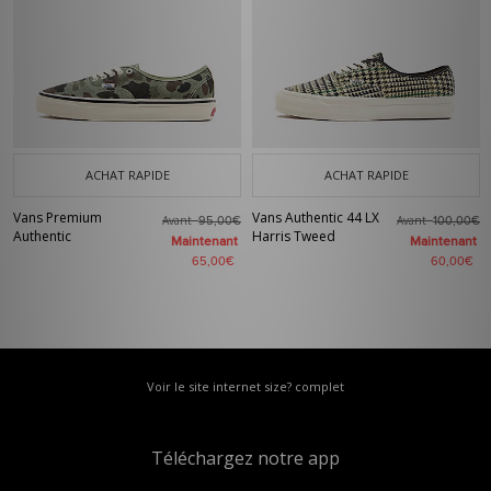
ACHAT RAPIDE
ACHAT RAPIDE
Vans Premium
Vans Authentic 44 LX
Avant
Avant
95,00€
100,00€
Authentic
Harris Tweed
Maintenant
Maintenant
65,00€
60,00€
Voir le site internet size? complet
Téléchargez notre app