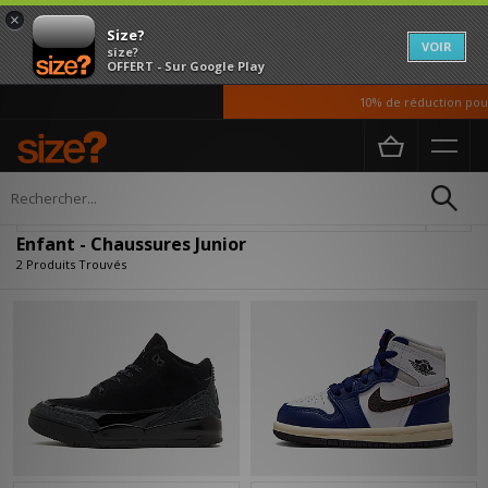
×
Size?
VOIR
size?
OFFERT - Sur Google Play
10% de réduction pour
Accueil
Enfant
Chaussures Junior
Affiner
Enfant - Chaussures Junior
2 Produits Trouvés