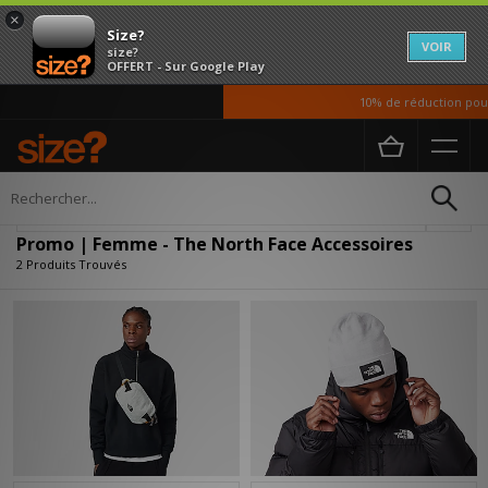
×
Size?
VOIR
size?
OFFERT - Sur Google Play
10% de réduction pour 
Accueil
Femme
Accessoires
Affiner
Promo | Femme - The North Face Accessoires
2 Produits Trouvés