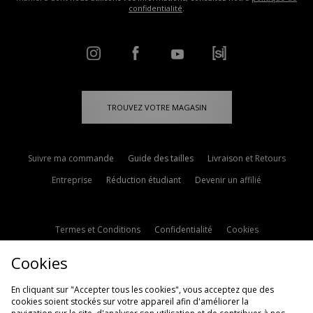
confidentialité
.
TROUVEZ VOTRE MAGASIN
Suivre ma commande
Guide des tailles
Livraison et Retours
Entreprise
Réduction étudiant
Devenir un affilié
Termes et Conditions
Confidentialité
Cookies
Paramètres des cookies
Contactez-nous
Cookies
Politique d'avis en ligne
Modern Slavery Statement
En cliquant sur "Accepter tous les cookies", vous acceptez que des
cookies soient stockés sur votre appareil afin d'améliorer la