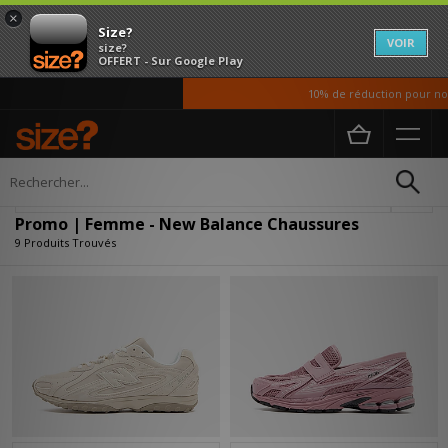
×
Size?
VOIR
size?
OFFERT - Sur Google Play
10% de réduction pour nos é
Accueil
Femme
Chaussures
Affiner
Promo | Femme - New Balance Chaussures
9 Produits Trouvés