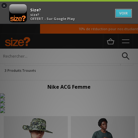
×
Size?
VOIR
size?
OFFERT - Sur Google Play
10% de réduction pour nos étudiants
Accueil
Femme
Affiner
3 Produits Trouvés
Nike ACG Femme