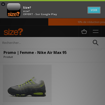
×
Size?
VOIR
size?
OFFERT - Sur Google Play
10% de réduction pour
Accueil
Femme
Affiner
Promo | Femme - Nike Air Max 95
Produit