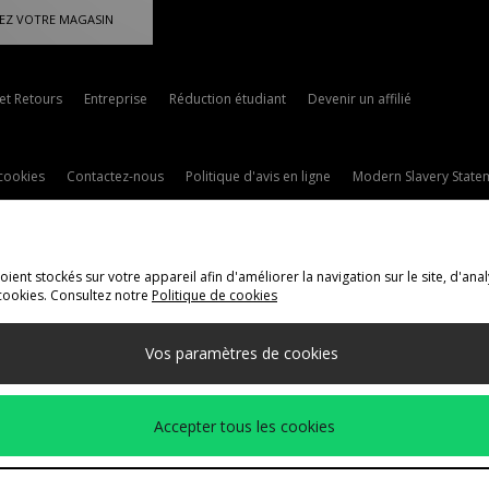
EZ VOTRE MAGASIN
 et Retours
Entreprise
Réduction étudiant
Devenir un affilié
cookies
Contactez-nous
Politique d'avis en ligne
Modern Slavery State
ent stockés sur votre appareil afin d'améliorer la navigation sur le site, d'anal
cookies. Consultez notre
Politique de cookies
ivraison Vers
Vos paramètres de cookies
méthodes de paiement suivantes
Accepter tous les cookies