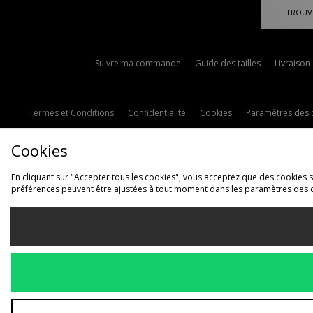
TROUV
Suivre ma commande
Guide des tailles
Livraison
Termes et Conditions
Confidentialité
Cookies
Paramètres des 
Cookies
En cliquant sur "Accepter tous les cookies", vous acceptez que des cookies soi
préférences peuvent être ajustées à tout moment dans les paramètres des 
L
France
Nous acceptons les 