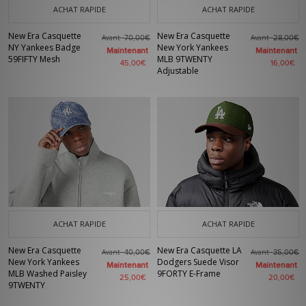
ACHAT RAPIDE
ACHAT RAPIDE
New Era Casquette
New Era Casquette
Avant
Avant
70,00€
28,00€
NY Yankees Badge
New York Yankees
Maintenant
Maintenant
59FIFTY Mesh
MLB 9TWENTY
45,00€
16,00€
Adjustable
ACHAT RAPIDE
ACHAT RAPIDE
New Era Casquette
New Era Casquette LA
Avant
Avant
40,00€
35,00€
New York Yankees
Dodgers Suede Visor
Maintenant
Maintenant
MLB Washed Paisley
9FORTY E-Frame
25,00€
20,00€
9TWENTY