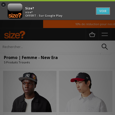
×
Size?
VOIR
size?
OFFERT - Sur Google Play
10% de réduction pour nos étu
Accueil
Femme
Affiner
Promo | Femme - New Era
5 Produits Trouvés