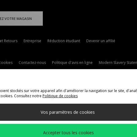
EZ VOTRE MAGASIN
 et Retours
Entreprise
Réduction étudiant
Devenir un affilié
cookies
Contactez-nous
Politique d'avis en ligne
Modern Slavery State
ent stockés sur votre appareil afin d'améliorer la navigation sur le site, d'anal
cookies. Consultez notre
Politique de cookies
ivraison Vers
Vos paramètres de cookies
méthodes de paiement suivantes
Accepter tous les cookies