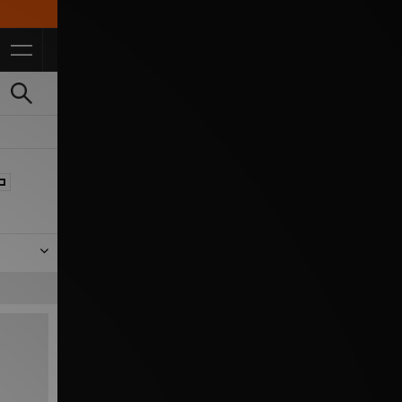
faite
ue pour