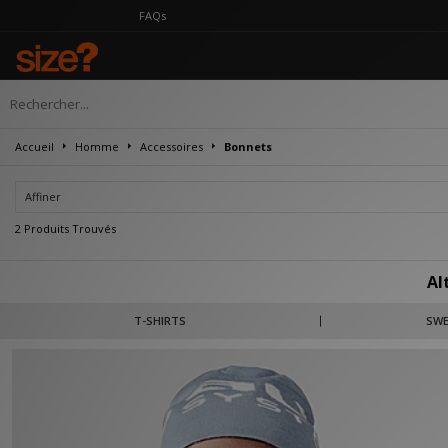
FAQs
Accueil
Homme
Accessoires
Bonnets
Affiner
2 Produits Trouvés
Al
Alte Systems – en exclusivité chez size? – adopte une approche réfléchie du
T-SHIRTS
SWE
harmonie. Caractérisée par des palettes de couleurs sobres, des coupes décon
être facilement as