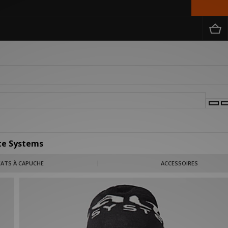
te Systems
 vestiaire du quotidien, où fonctionnalité et design contemporain coexistent en par
ATS À CAPUCHE
ACCESSOIRES
tractées et des détails techniques soigneusement intégrés, la collection est conç
sociée, combinée et superposée.