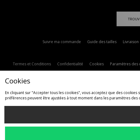
TROUV
Suivre ma commande
Guide des tailles
Livraison
Termes et Conditions
Confidentialité
Cookies
Paramètres des 
Cookies
En cliquant sur "Accepter tous les cookies", vous acceptez que des cookies soi
préférences peuvent être ajustées à tout moment dans les paramètres des 
L
France
Nous acceptons les 