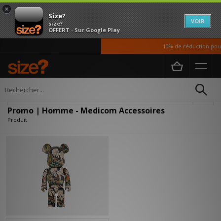
×
Size?
VOIR
size?
OFFERT - Sur Google Play
10% de réduction pour
Accueil
Homme
Accessoires
Affiner
Promo | Homme - Medicom Accessoires
Produit