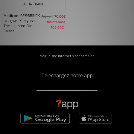
ACHAT RAPIDE
Medicom BE@RBRICK
Avant
1.170,00€
Utagawa Kuniyoshi
Maintenant
The Haunted Old
700,00€
Palace
Voir le site internet size? complet
Téléchargez notre app