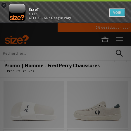
×
Size?
VOIR
size?
OFFERT - Sur Google Play
10% de réduction pour no
Accueil
Homme
Chaussures
Affiner
Promo | Homme - Fred Perry Chaussures
5 Produits Trouvés