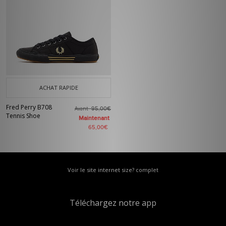
ACHAT RAPIDE
Fred Perry B708
Avant
95,00€
Tennis Shoe
Maintenant
65,00€
Voir le site internet size? complet
Téléchargez notre app