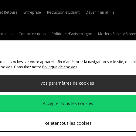
 et Retours
Entreprise
Réduction étudiant
Devenir un affilié
cookies
Contactez-nous
Politique d'avis en ligne
Modern Slavery State
ent stockés sur votre appareil afin d'améliorer la navigation sur le site, d'anal
cookies. Consultez notre
Politique de cookies
ivraison Vers
Vos paramètres de cookies
méthodes de paiement suivantes
Accepter tous les cookies
t de l'entreprise
www.jdplc.com
Rejeter tous les cookies
ts Fashion Plc, Tous droits réservés.