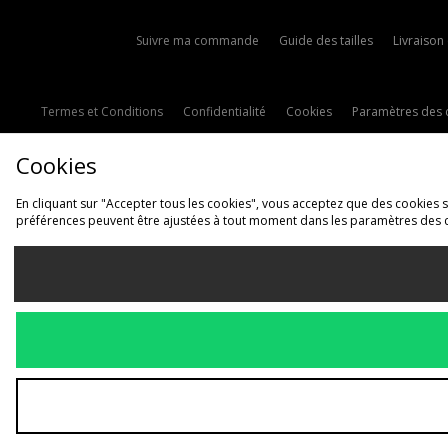
Suivre ma commande
Guide des tailles
Livraison
Termes et Conditions
Confidentialité
Cookies
Paramètres des 
Cookies
En cliquant sur "Accepter tous les cookies", vous acceptez que des cookies soi
préférences peuvent être ajustées à tout moment dans les paramètres des 
L
France
Nous acceptons les 
Voir le site interne
Copyright © 2026 JD Spor