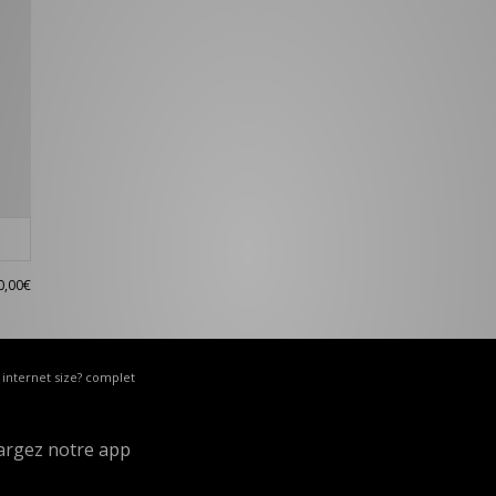
0,00€
e internet size? complet
argez notre app