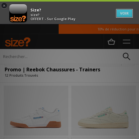
×
Size?
VOIR
size?
OFFERT - Sur Google Play
10% de réduction pour nos 
Accueil
Homme
Chaussures
Affiner
Promo | Reebok Chaussures - Trainers
12 Produits Trouvés