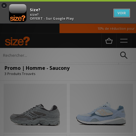
×
Size?
VOIR
size?
OFFERT - Sur Google Play
10% de réduction pour no
Accueil
Homme
Affiner
Promo | Homme - Saucony
3 Produits Trouvés