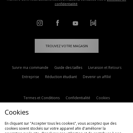
confidentialité
.
TROUVEZ VOTRE MAGASIN
Suivre ma commande
Guide des tailles
Livraison et Retours
Entreprise
Réduction étudiant
Devenir un affilié
Termes et Conditions
Confidentialité
Cookies
Paramètres des cookies
Contactez-nous
Cookies
Politique d'avis en ligne
Modern Slavery Statement
En cliquant sur "Accepter tous les cookies", vous acceptez que des
cookies soient stockés sur votre appareil afin d'améliorer la