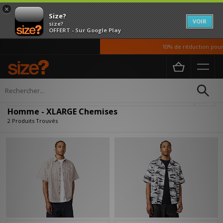
×
Size?
VOIR
size?
OFFERT - Sur Google Play
10% de réduction pour 
Accueil
Homme
Vetements
Chemises
Affiner
Homme - XLARGE Chemises
2 Produits Trouvés