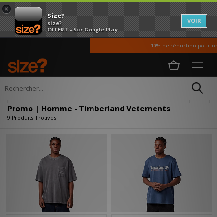
×
Size?
VOIR
size?
OFFERT - Sur Google Play
10% de réduction pour nos 
Accueil
Homme
Vetements
Affiner
Promo | Homme - Timberland Vetements
9 Produits Trouvés