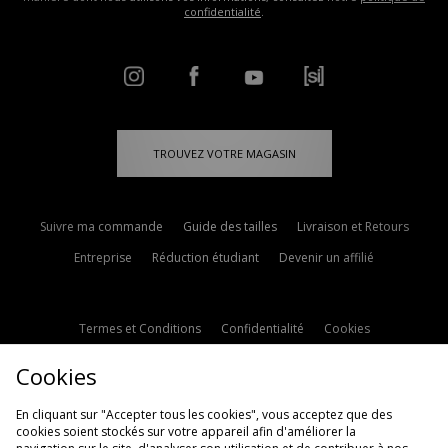
confidentialité
.
TROUVEZ VOTRE MAGASIN
Suivre ma commande
Guide des tailles
Livraison et Retours
Entreprise
Réduction étudiant
Devenir un affilié
Termes et Conditions
Confidentialité
Cookies
Paramètres des cookies
Contactez-nous
Cookies
Politique d'avis en ligne
Modern Slavery Statement
En cliquant sur "Accepter tous les cookies", vous acceptez que des
cookies soient stockés sur votre appareil afin d'améliorer la