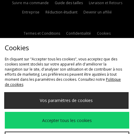
Suivre ma commande
Guide des tailles
Livraison et Retours
Entreprise
Réduction étudiant
Devenir un affilié
Termes et Conditions
Confidentialité
Cookies
Paramètres des cookies
Contactez-nous
Cookies
Politique d'avis en ligne
Modern Slavery Statement
En cliquant sur "Accepter tous les cookies", vous acceptez que des
cookies soient stockés sur votre appareil afin d'améliorer la
navigation sur le site, d'analyser son utilisation et de contribuer à nos
efforts de marketing. Les préférences peuvent être ajustées à tout
moment dans les paramètres des cookies. Consultez notre
Politique
de cookies
Livraison Vers
Vos paramètres de cookies
France
Nous acceptons les méthodes de paiement suivantes
Accepter tous les cookies