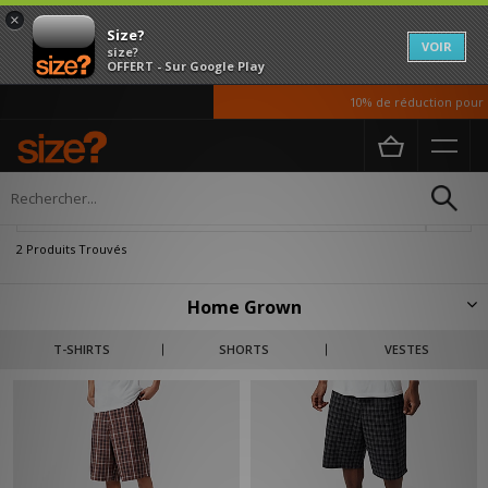
×
Size?
VOIR
size?
OFFERT - Sur Google Play
10% de réduction pour n
Accueil
Homme
Vetements
Shorts
Affiner
2 Produits Trouvés
Home Grown
Depuis ses débuts, Home Grown est reconnue pour ses designs
T-SHIRTS
SHORTS
VESTES
progressistes inspirés de la mode urbaine. L'identité de la marque se
caractérise par un style épuré, des tissus de qualité et des palettes de
couleurs intemporelles.