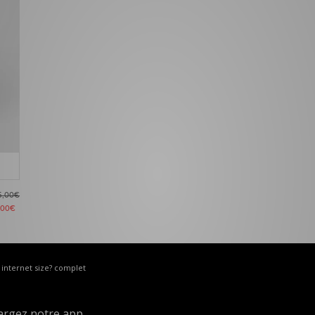
5,00€
,00€
e internet size? complet
argez notre app