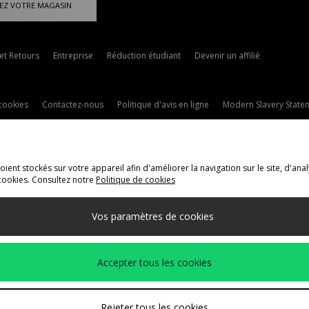
EZ VOTRE MAGASIN
 et Retours
Entreprise
Réduction étudiant
Devenir un affilié
cookies
Contactez-nous
Politique d'avis en ligne
Modern Slavery State
ent stockés sur votre appareil afin d'améliorer la navigation sur le site, d'anal
cookies. Consultez notre
Politique de cookies
ivraison Vers
Vos paramètres de cookies
méthodes de paiement suivantes
Accepter tous les cookies
t de l'entreprise
www.jdplc.com
Rejeter tous les cookies