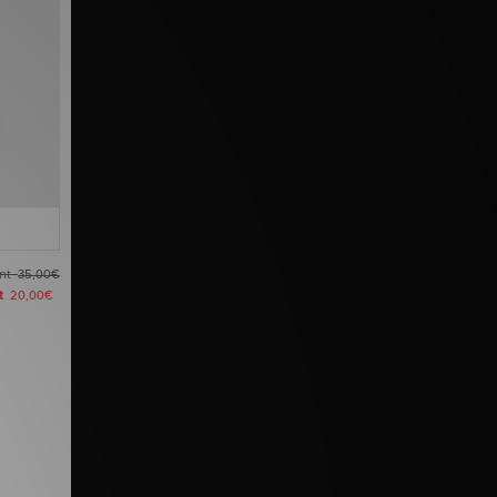
ant
35,00€
nt
20,00€