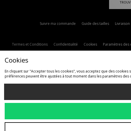
TROUV
Suivre ma commande
Guide des tailles
Livraison
Termes et Conditions
Confidentialité
Cookies
Paramètres des 
Cookies
En cliquant sur "Accepter tous les cookies", vous acceptez que des cookies soi
préférences peuvent être ajustées à tout moment dans les paramètres des 
L
France
Nous acceptons les 
Voir le site interne