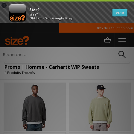
×
Size?
VOIR
size?
OFFERT - Sur Google Play
10% de réduction pour n
Accueil
Homme
Vetements
Sweats
Affiner
Promo | Homme - Carhartt WIP Sweats
4 Produits Trouvés