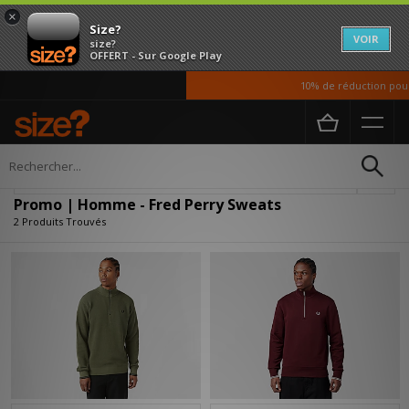
×
Size?
VOIR
size?
OFFERT - Sur Google Play
10% de réduction pour 
Accueil
Homme
Vetements
Sweats
Affiner
Promo | Homme - Fred Perry Sweats
2 Produits Trouvés