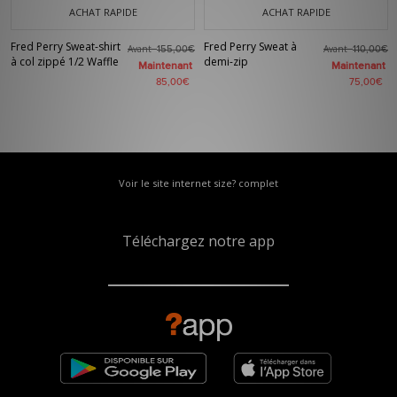
ACHAT RAPIDE
ACHAT RAPIDE
Fred Perry Sweat-shirt
Fred Perry Sweat à
Avant
Avant
155,00€
110,00€
à col zippé 1/2 Waffle
demi-zip
Maintenant
Maintenant
85,00€
75,00€
Voir le site internet size? complet
Téléchargez notre app