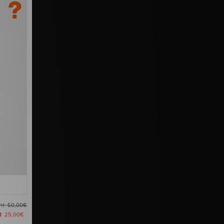
ant
50,00€
nt
25,00€