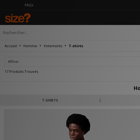
Accueil
Homme
Vetements
T-shirts
Affiner
17 Produits Trouvés
H
Depuis ses débuts, Home Grown est reconnue pour ses designs progressistes in
T-SHIRTS
tissus de qualité et de