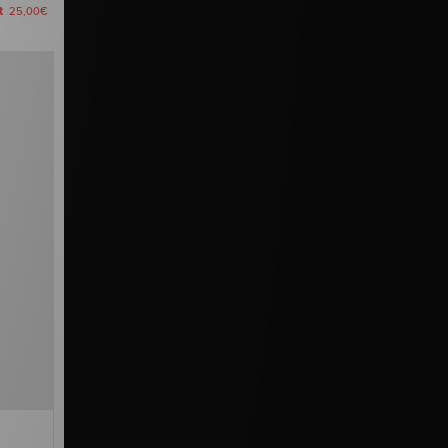
nt
25,00€