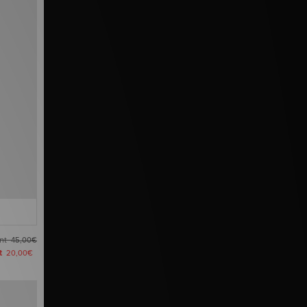
ant
45,00€
nt
20,00€