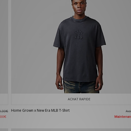
ACHAT RAPIDE
Home Grown x New Era MLB T-Shirt
Av
0,00€
Maintena
,00€