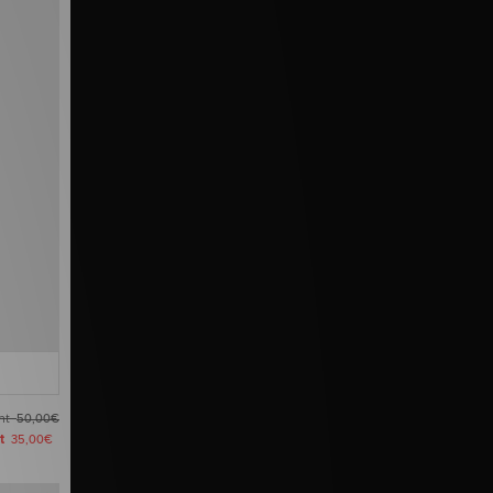
ant
50,00€
nt
35,00€