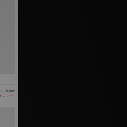
ant
45,00€
nt
25,00€