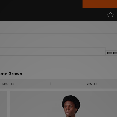
ome Grown
spirés de la mode urbaine. L'identité de la marque se caractérise par un style épu
SHORTS
VESTES
s palettes de couleurs intemporelles.