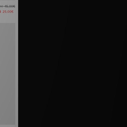
ant
45,00€
nt
25,00€