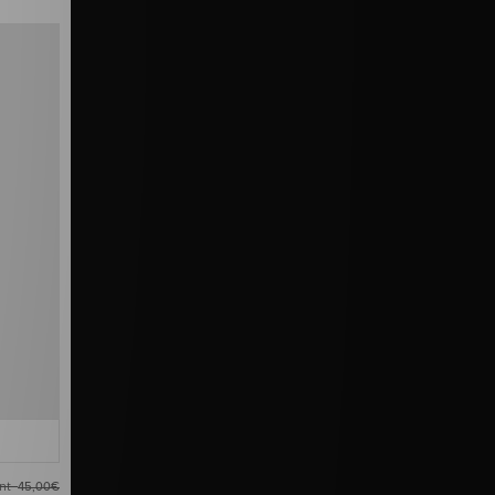
ant
45,00€