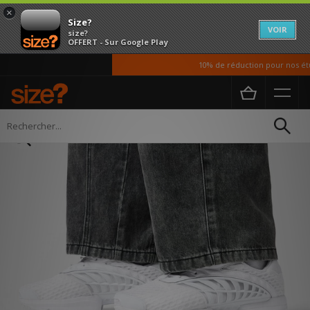
×
Size?
VOIR
size?
OFFERT - Sur Google Play
10% de réduction pour nos étud
Accueil
Homme
Chaussures