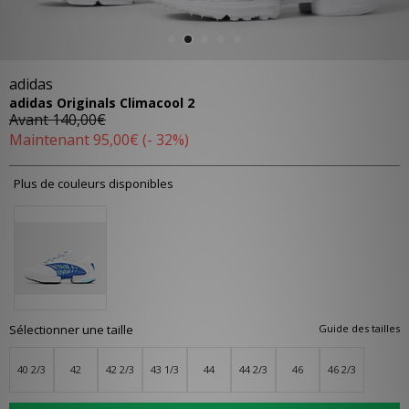
adidas
adidas Originals Climacool 2
Avant
140,00€
Maintenant
95,00€
(- 32%)
Plus de couleurs disponibles
Sélectionner une taille
Guide des tailles
40 2/3
42
42 2/3
43 1/3
44
44 2/3
46
46 2/3