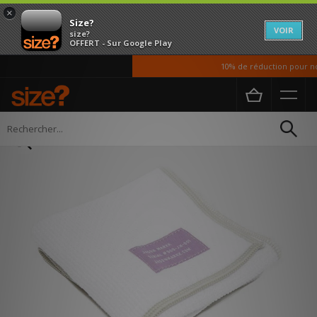
×
Size?
VOIR
size?
OFFERT - Sur Google Play
10% de réduction pour nos 
Accueil
Homme
Accessoires
Produits d entretien