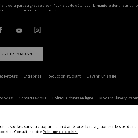
ns de la part du groupe size>. Pour plus de détails sur la manière dont nous utilis
ez notre
politique de confidentialité
.
EZ VOTRE MAGASIN
 et Retours
Entreprise
Réduction étudiant
Devenir un affilié
cookies
Contactez-nous
Politique d'avis en ligne
Modern Slavery State
ent stockés sur votre appareil afin d'améliorer la navigation sur le site, d'anal
cookies. Consultez notre
Politique de cookies