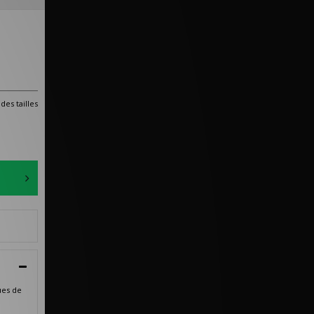
des tailles
ues de