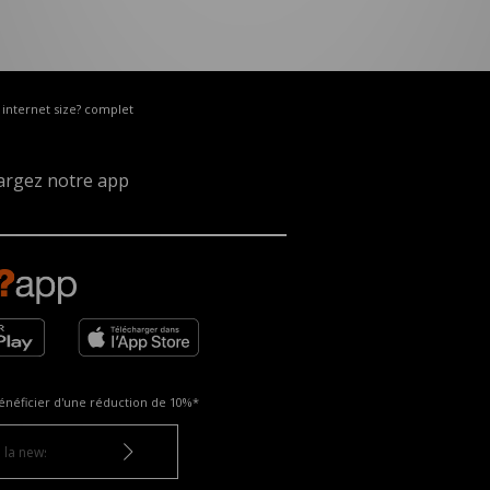
e internet size? complet
argez notre app
énéficier d'une réduction de
10%*