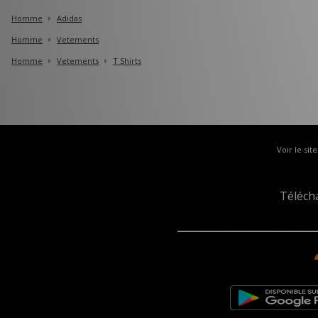
Homme
Adidas
Homme
Vetements
Homme
Vetements
T Shirts
Voir le sit
Téléch