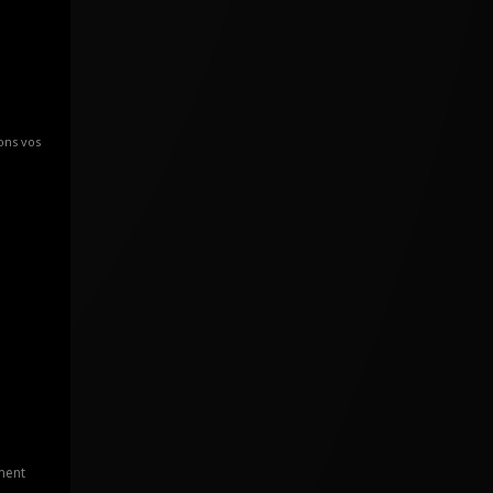
ons vos
ment