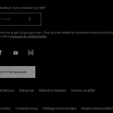
énéficier d'une réduction de
10%*
ns de la part du groupe size>. Pour plus de détails sur la manière dont nous utilis
ez notre
politique de confidentialité
.
EZ VOTRE MAGASIN
 et Retours
Entreprise
Réduction étudiant
Devenir un affilié
cookies
Contactez-nous
Politique d'avis en ligne
Modern Slavery State