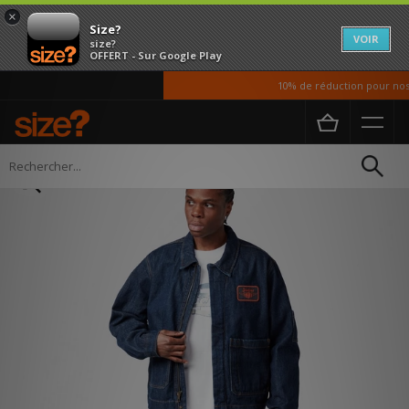
×
Size?
VOIR
size?
OFFERT - Sur Google Play
10% de réduction pour nos é
Accueil
Homme
Vetements
Vestes et Manteaux