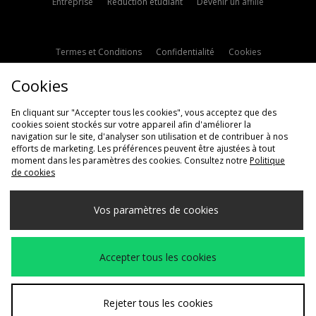
Entreprise
Réduction étudiant
Devenir un affilié
Termes et Conditions
Confidentialité
Cookies
Paramètres des cookies
Contactez-nous
Cookies
Politique d'avis en ligne
Modern Slavery Statement
En cliquant sur "Accepter tous les cookies", vous acceptez que des
cookies soient stockés sur votre appareil afin d'améliorer la
navigation sur le site, d'analyser son utilisation et de contribuer à nos
efforts de marketing. Les préférences peuvent être ajustées à tout
moment dans les paramètres des cookies. Consultez notre
Politique
de cookies
Livraison Vers
Vos paramètres de cookies
France
Nous acceptons les méthodes de paiement suivantes
Accepter tous les cookies
Voir le site internet de l'entreprise
www.jdplc.com
Rejeter tous les cookies