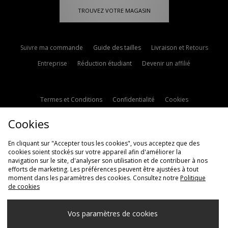
TROUVEZ VOTRE MAGASIN
Suivre ma commande
Guide des tailles
Livraison et Retours
Entreprise
Réduction étudiant
Devenir un affilié
Termes et Conditions
Confidentialité
Cookies
Paramètres des cookies
Contactez-nous
Cookies
Politique d'avis en ligne
Modern Slavery Statement
En cliquant sur "Accepter tous les cookies", vous acceptez que des
cookies soient stockés sur votre appareil afin d'améliorer la
navigation sur le site, d'analyser son utilisation et de contribuer à nos
efforts de marketing. Les préférences peuvent être ajustées à tout
moment dans les paramètres des cookies. Consultez notre
Politique
de cookies
Livraison Vers
Vos paramètres de cookies
France