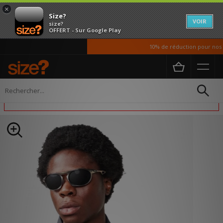
×
Size?
VOIR
size?
OFFERT - Sur Google Play
10% de réduction pour nos ét
Accueil
Homme
Accessoires
Lifestyle
Cet article est exclu des promotions