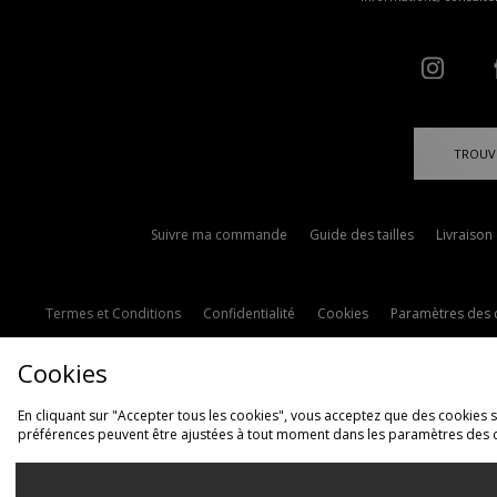
TROUV
Suivre ma commande
Guide des tailles
Livraison
Termes et Conditions
Confidentialité
Cookies
Paramètres des 
Cookies
En cliquant sur "Accepter tous les cookies", vous acceptez que des cookies soi
préférences peuvent être ajustées à tout moment dans les paramètres des 
L