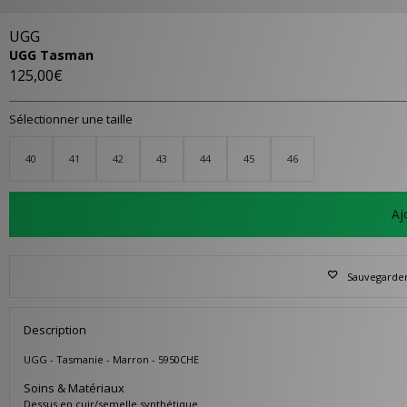
UGG
UGG Tasman
125,00€
Sélectionner une taille
40
41
42
43
44
45
46
Aj
Sauvegarder 
Description
UGG - Tasmanie - Marron - 5950CHE
Soins & Matériaux
Dessus en cuir/semelle synthétique