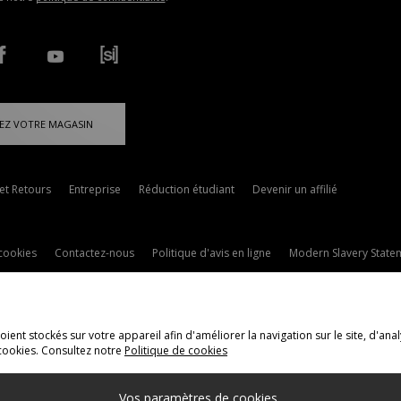
EZ VOTRE MAGASIN
 et Retours
Entreprise
Réduction étudiant
Devenir un affilié
cookies
Contactez-nous
Politique d'avis en ligne
Modern Slavery State
ent stockés sur votre appareil afin d'améliorer la navigation sur le site, d'anal
cookies. Consultez notre
Politique de cookies
ivraison Vers
Vos paramètres de cookies