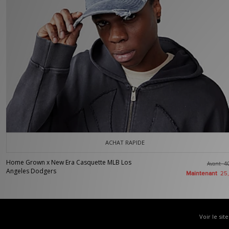
ACHAT RAPIDE
Home Grown x New Era Casquette MLB Los
Avant
4
Angeles Dodgers
Maintenant
25
Voir le sit