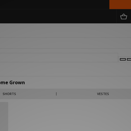
ome Grown
spirés de la mode urbaine. L'identité de la marque se caractérise par un style épu
SHORTS
VESTES
s palettes de couleurs intemporelles.