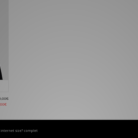
0,00€
,00€
e internet size? complet