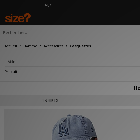
FAQs
Accueil
Homme
Accessoires
Casquettes
Affiner
Produit
H
Depuis ses débuts, Home Grown est reconnue pour ses designs progressistes in
T-SHIRTS
tissus de qualité et de