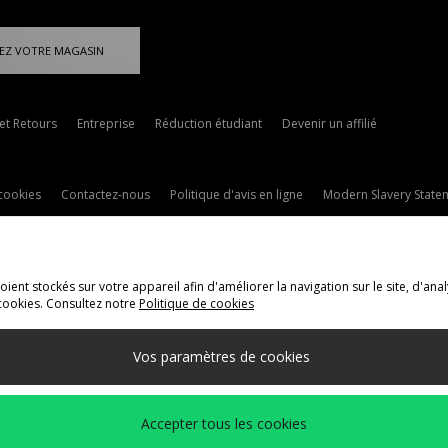
EZ VOTRE MAGASIN
 et Retours
Entreprise
Réduction étudiant
Devenir un affilié
cookies
Contactez-nous
Politique d'avis en ligne
Modern Slavery State
ent stockés sur votre appareil afin d'améliorer la navigation sur le site, d'anal
cookies. Consultez notre
Politique de cookies
ivraison Vers
Vos paramètres de cookies
méthodes de paiement suivantes
Accepter tous les cookies