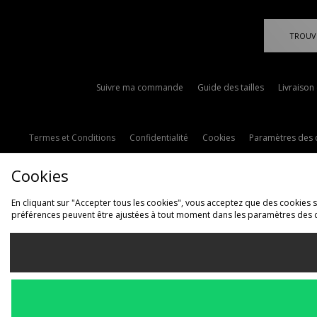
TROUV
Suivre ma commande
Guide des tailles
Livraison
Termes et Conditions
Confidentialité
Cookies
Paramètres des 
Cookies
En cliquant sur "Accepter tous les cookies", vous acceptez que des cookies soi
préférences peuvent être ajustées à tout moment dans les paramètres des 
L
France
Nous acceptons les 