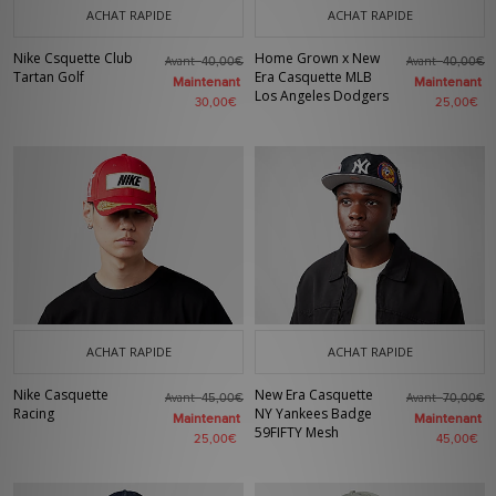
ACHAT RAPIDE
ACHAT RAPIDE
Nike Csquette Club
Home Grown x New
Avant
Avant
40,00€
40,00€
Tartan Golf
Era Casquette MLB
Maintenant
Maintenant
Los Angeles Dodgers
30,00€
25,00€
ACHAT RAPIDE
ACHAT RAPIDE
Nike Casquette
New Era Casquette
Avant
Avant
45,00€
70,00€
Racing
NY Yankees Badge
Maintenant
Maintenant
59FIFTY Mesh
25,00€
45,00€