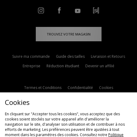
TROUVEZ VOTRE MAGASIN
Suivre ma commande
Guide des tailles
Livraison et Retours
Entreprise
Réduction étudiant
Devenir un affilié
Termes et Conditions
Confidentialité
Cookies
Paramètres des cookies
Contactez-nous
Cookies
Politique d'avis en ligne
Modern Slavery Statement
En cliquant sur "Accepter tous les cookies", vous acceptez que des
cookies soient stockés sur votre appareil afin d'améliorer la
navigation sur le site, d'analyser son utilisation et de contribuer à nos
efforts de marketing. Les préférences peuvent être ajustées à tout
moment dans les paramètres des cookies. Consultez notre
Politique