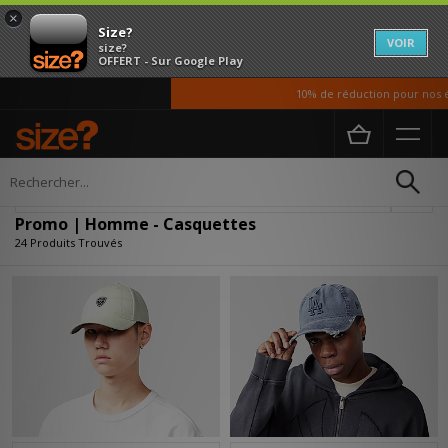
×
Size?
VOIR
size?
OFFERT - Sur Google Play
10% de réduction pour nos étudia
Accueil
Homme
Accessoires
Casquettes
Affiner
Promo | Homme - Casquettes
24 Produits Trouvés