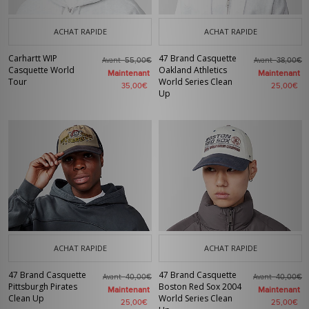
ACHAT RAPIDE
ACHAT RAPIDE
Carhartt WIP
47 Brand Casquette
Avant
Avant
55,00€
38,00€
Casquette World
Oakland Athletics
Maintenant
Maintenant
Tour
World Series Clean
35,00€
25,00€
Up
ACHAT RAPIDE
ACHAT RAPIDE
47 Brand Casquette
47 Brand Casquette
Avant
Avant
40,00€
40,00€
Pittsburgh Pirates
Boston Red Sox 2004
Maintenant
Maintenant
Clean Up
World Series Clean
25,00€
25,00€