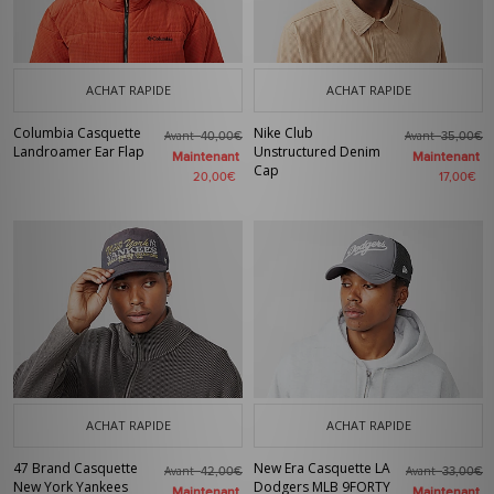
ACHAT RAPIDE
ACHAT RAPIDE
Columbia Casquette
Nike Club
Avant
Avant
40,00€
35,00€
Landroamer Ear Flap
Unstructured Denim
Maintenant
Maintenant
Cap
20,00€
17,00€
ACHAT RAPIDE
ACHAT RAPIDE
47 Brand Casquette
New Era Casquette LA
Avant
Avant
42,00€
33,00€
New York Yankees
Dodgers MLB 9FORTY
Maintenant
Maintenant