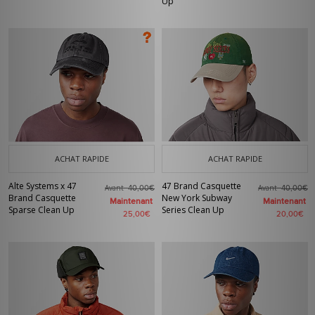
Up
ACHAT RAPIDE
ACHAT RAPIDE
Alte Systems x 47
47 Brand Casquette
Avant
Avant
40,00€
40,00€
Brand Casquette
New York Subway
Maintenant
Maintenant
Sparse Clean Up
Series Clean Up
25,00€
20,00€