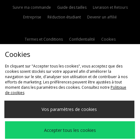
Suivre ma commande
Guide des tailles
Livraison et Retours
Entreprise
Réduction étudiant
Devenir un affilié
Termes et Conditions
Confidentialité
Cookies
Paramètres des cookies
Contactez-nous
Cookies
Politique d'avis en ligne
Modern Slavery Statement
En cliquant sur "Accepter tous les cookies", vous acceptez que des
cookies soient stockés sur votre appareil afin d'améliorer la
navigation sur le site, d'analyser son utilisation et de contribuer à nos
efforts de marketing. Les préférences peuvent être ajustées à tout
moment dans les paramètres des cookies. Consultez notre
Politique
de cookies
Livraison Vers
Vos paramètres de cookies
France
Nous acceptons les méthodes de paiement suivantes
Accepter tous les cookies