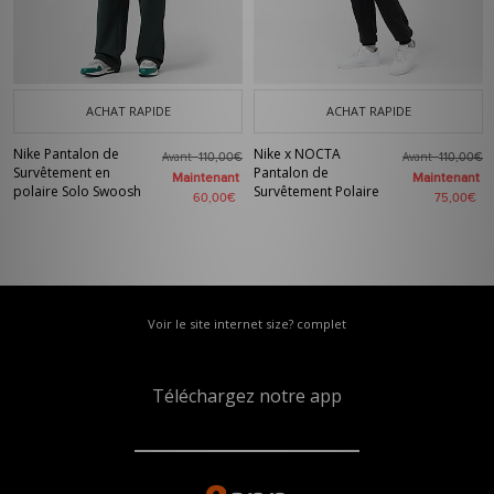
ACHAT RAPIDE
ACHAT RAPIDE
Nike Pantalon de
Nike x NOCTA
Avant
Avant
110,00€
110,00€
Survêtement en
Pantalon de
Maintenant
Maintenant
polaire Solo Swoosh
Survêtement Polaire
60,00€
75,00€
Voir le site internet size? complet
Téléchargez notre app