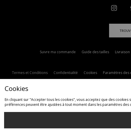
TROUV
Suivre ma commande
Guide des tailles
Livraison
Termes et Conditions
Confidentialité
Cookies
Paramètres des 
Cookies
En cliquant sur "Accepter tous les cookies", vous acceptez que des cookies soi
préférences peuvent être ajustées à tout moment dans les paramètres des 
L
France