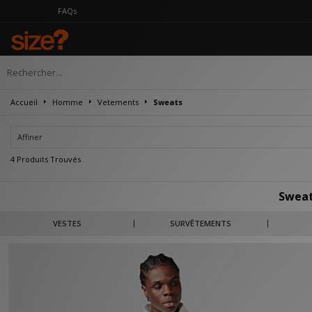
FAQs
Accueil
Homme
Vetements
Sweats
Affiner
4 Produits Trouvés
Swea
Miser sur un sweat Nike pour homme semble être la solution adéquate quand 
VESTES
SURVÊTEMENTS
noir, le gris, le vert ou même jaune dans cette collect