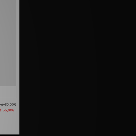
ant
80,00€
nt
55,00€