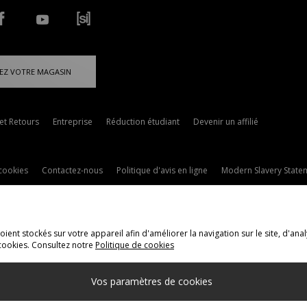
EZ VOTRE MAGASIN
 et Retours
Entreprise
Réduction étudiant
Devenir un affilié
cookies
Contactez-nous
Politique d'avis en ligne
Modern Slavery State
ent stockés sur votre appareil afin d'améliorer la navigation sur le site, d'anal
cookies. Consultez notre
Politique de cookies
ivraison Vers
Vos paramètres de cookies