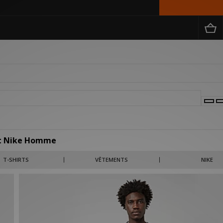
t Nike Homme
la température est au plus bas. Vous pourrez choisir parmi plusieurs coloris, co
T-SHIRTS
VÊTEMENTS
NIKE
ion de Size?. Col relevé ou arrondi, finitions côtelées, tout y est.